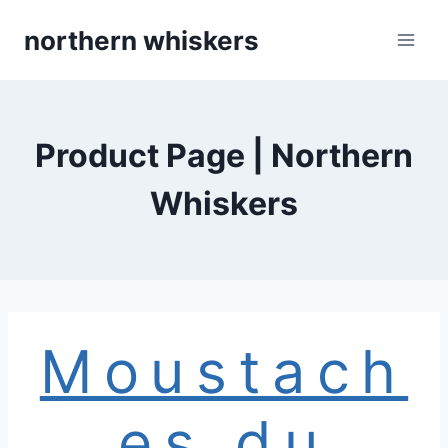
Skip
northern whiskers
to
content
Product Page | Northern
Whiskers
Moustach
es du