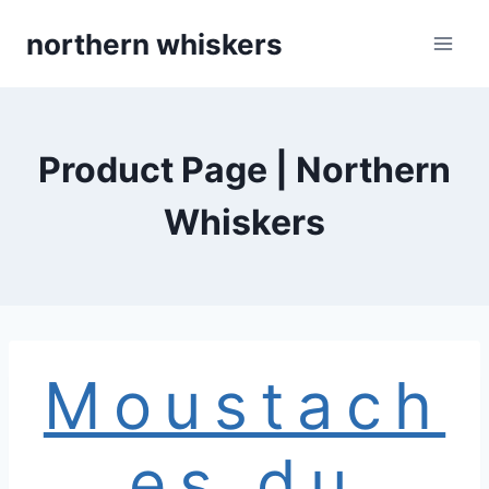
Skip
northern whiskers
to
content
Product Page | Northern
Whiskers
Moustach
es du