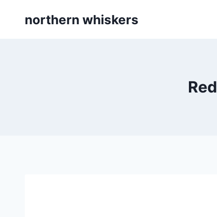
Skip
northern whiskers
to
content
Red