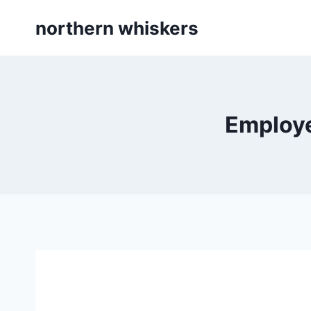
Skip
northern whiskers
to
content
Employe