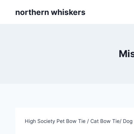
Skip
northern whiskers
to
content
Mis
High Society Pet Bow Tie / Cat Bow Tie/ Dog