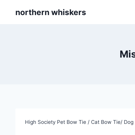
Skip
northern whiskers
to
content
Mis
High Society Pet Bow Tie / Cat Bow Tie/ Dog