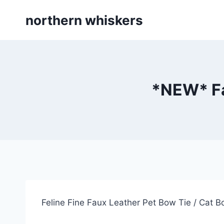
Skip
northern whiskers
to
content
*NEW* Fa
Feline Fine Faux Leather Pet Bow Tie / Cat B