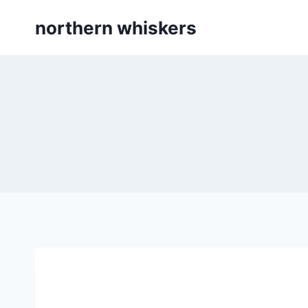
Skip
northern whiskers
to
content