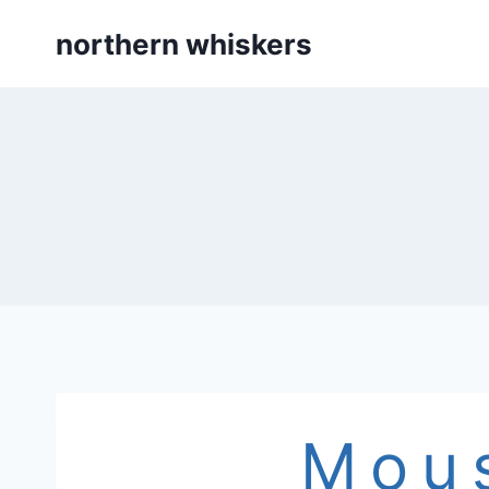
Skip
northern whiskers
to
content
Mou