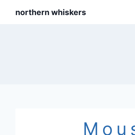
Skip
northern whiskers
to
content
Mou