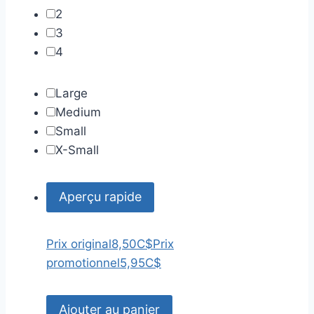
2
3
4
Large
Medium
Small
X-Small
Aperçu rapide
Prix original
8,50C$
Prix
promotionnel
5,95C$
Ajouter au panier