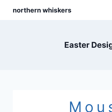
Skip
northern whiskers
to
content
Easter Desi
Mou