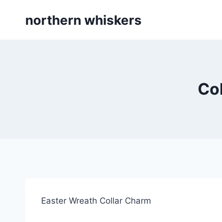
Skip
northern whiskers
to
content
Co
Easter Wreath Collar Charm