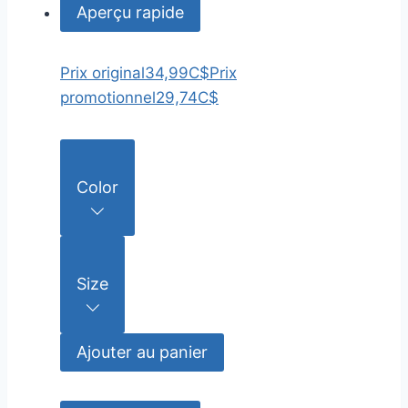
Aperçu rapide
Prix original
34,99C$
Prix
promotionnel
29,74C$
Color
Size
Ajouter au panier