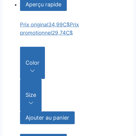
Aperçu rapide
Prix original
34,99C$
Prix
promotionnel
29,74C$
Color
Size
Ajouter au panier