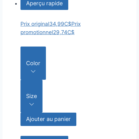
Aperçu rapide
Prix original
34,99C$
Prix
promotionnel
29,74C$
Color
Size
Ajouter au panier