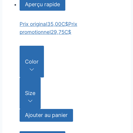
Aperçu rapide
Prix original
35,00C$
Prix
promotionnel
29,75C$
Color
Size
Ajouter au panier