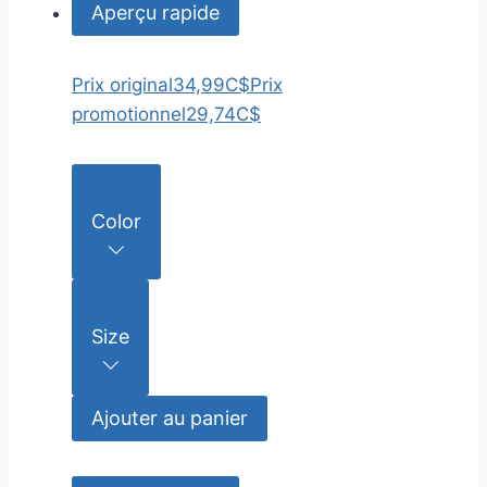
Aperçu rapide
Prix original
34,99C$
Prix
promotionnel
29,74C$
Color
Size
Ajouter au panier