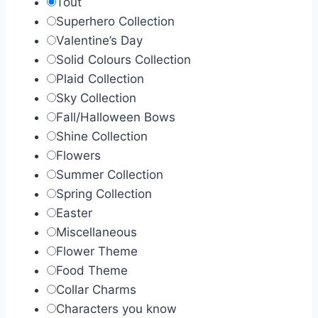
Tout
15 $CA
Superhero Collection
Valentine’s Day
Solid Colours Collection
Plaid Collection
Sky Collection
Fall/Halloween Bows
Shine Collection
Flowers
Summer Collection
Spring Collection
Easter
Miscellaneous
Flower Theme
Food Theme
Collar Charms
Characters you know