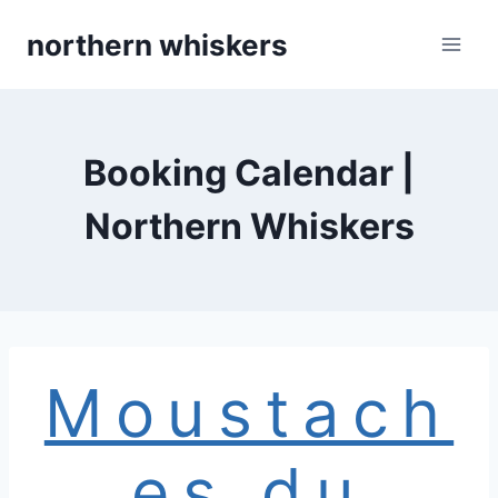
Skip
northern whiskers
to
content
Booking Calendar |
Northern Whiskers
Moustach
es du