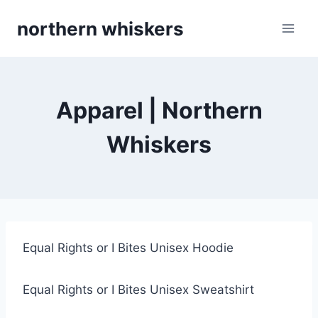
Skip
northern whiskers
to
content
Apparel | Northern
Whiskers
Equal Rights or I Bites Unisex Hoodie
Equal Rights or I Bites Unisex Sweatshirt