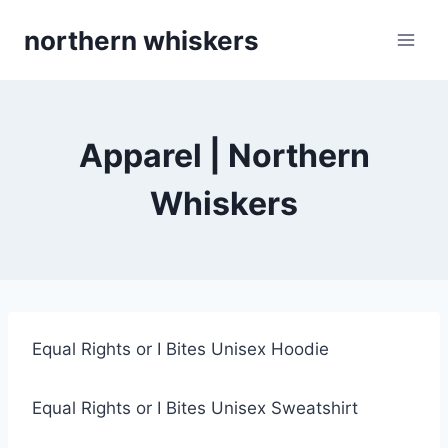
Skip
northern whiskers
to
content
Apparel | Northern
Whiskers
Equal Rights or I Bites Unisex Hoodie
Equal Rights or I Bites Unisex Sweatshirt