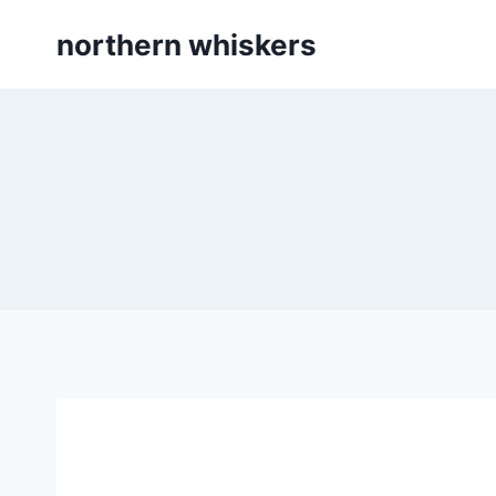
Skip
northern whiskers
to
content