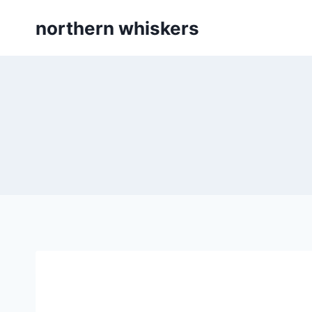
Skip
northern whiskers
to
content