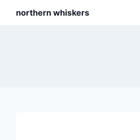
Skip
northern whiskers
to
content