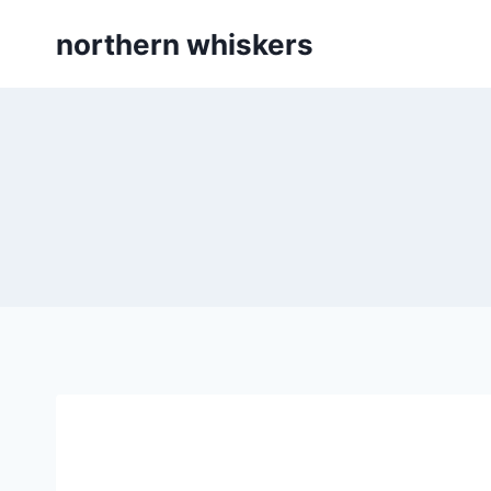
Skip
northern whiskers
to
content