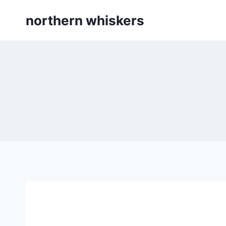
Skip
northern whiskers
to
content