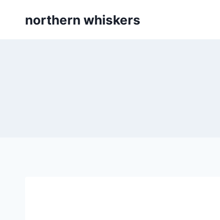
Skip
northern whiskers
to
content