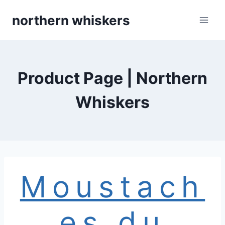
Skip
northern whiskers
to
content
Product Page | Northern
Whiskers
Moustach
es du