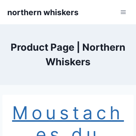
Skip
northern whiskers
to
content
Product Page | Northern
Whiskers
Moustach
es du