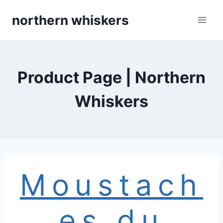
Skip
northern whiskers
to
content
Product Page | Northern
Whiskers
Moustach
es du