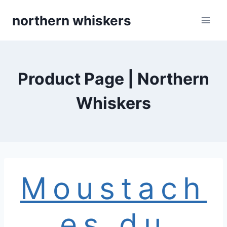
Skip
northern whiskers
to
content
Product Page | Northern
Whiskers
Moustach
es du