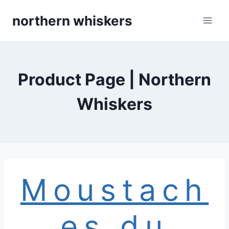
Skip
northern whiskers
to
content
Product Page | Northern
Whiskers
Moustach
es du