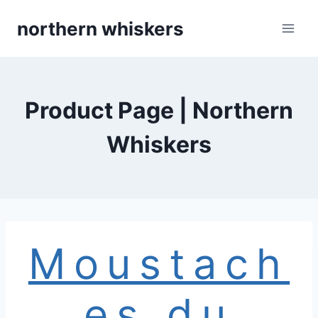
Skip
northern whiskers
to
content
Product Page | Northern
Whiskers
Moustach
es du