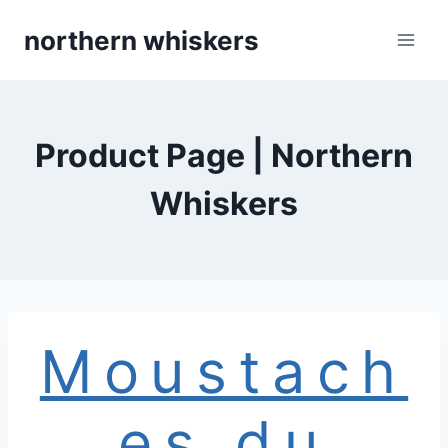
Skip
northern whiskers
to
content
Product Page | Northern
Whiskers
Moustach
es du