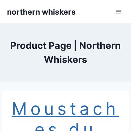
Skip
northern whiskers
to
content
Product Page | Northern
Whiskers
Moustach
es du