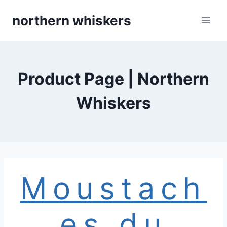
Skip
northern whiskers
to
content
Product Page | Northern
Whiskers
Moustach
es du