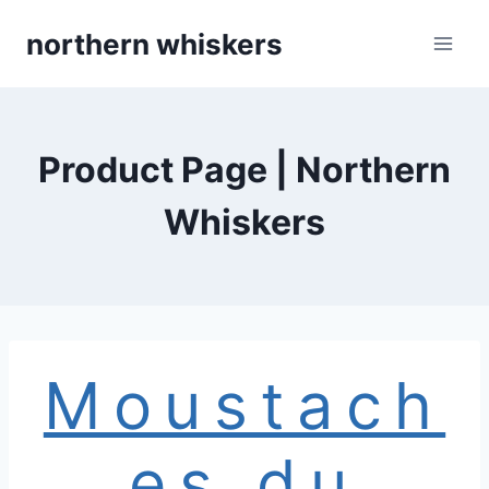
Skip
northern whiskers
to
content
Product Page | Northern
Whiskers
Moustach
es du