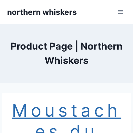
Skip
northern whiskers
to
content
Product Page | Northern
Whiskers
Moustach
es du