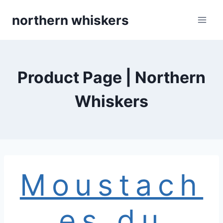
Skip
northern whiskers
to
content
Product Page | Northern
Whiskers
Moustach
es du