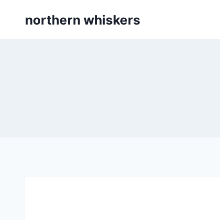
Skip
northern whiskers
to
content