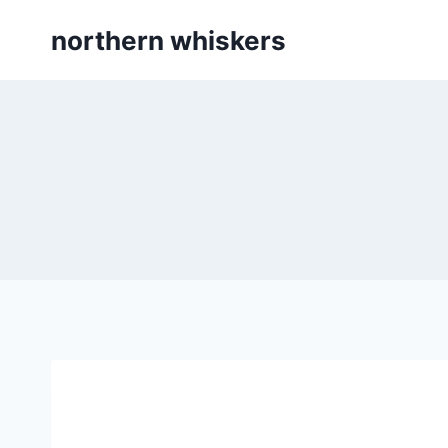
Skip
northern whiskers
to
content