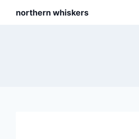
Skip
northern whiskers
to
content