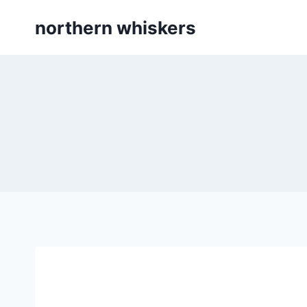
Skip
northern whiskers
to
content