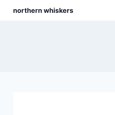
Skip
northern whiskers
to
content