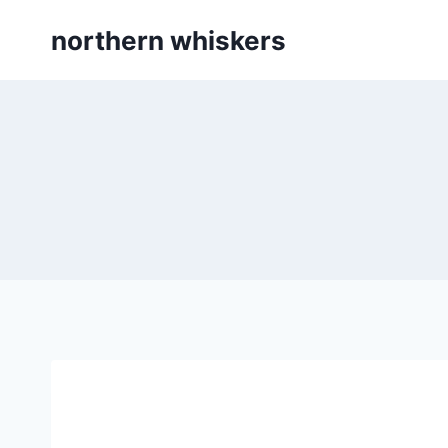
Skip
northern whiskers
to
content