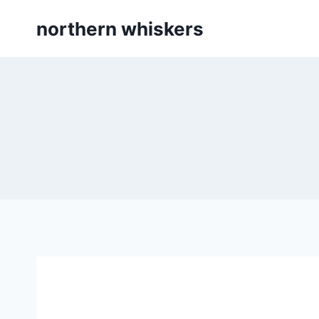
Skip
northern whiskers
to
content